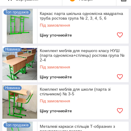
Топ продажів
Каркас парта шкільна одномісна квадратна
труба ростова група № 2, 3, 4, 5, 6
Під замовлення
Ціну уточнюйте
Новинка
Комплект меблів для першого класу НУШ
(парта одномісна+стілець) ростова група №
2-4
Під замовлення
Ціну уточнюйте
Новинка
Комплект меблів для школи (парта зі
стільчиком) № 3-5
Під замовлення
Ціну уточнюйте
Топ продажів
Металеві каркаси стільців Т-образних з