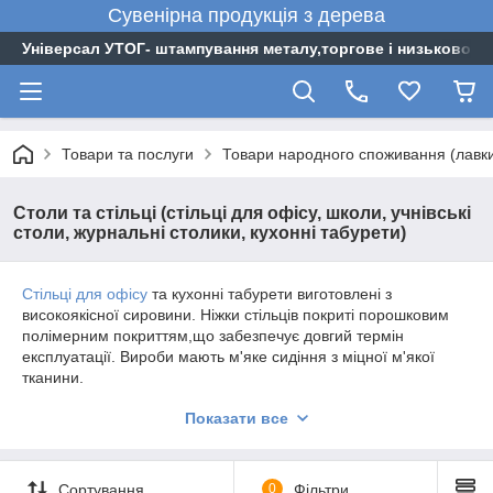
Сувенірна
продукція
з
дерева
Універсал УТОГ- штампування металу,торгове і низьковоль
Товари та послуги
Товари народного споживання (лавки, 
Столи та стільці (стільці для офісу, школи, учнівські
столи, журнальні столики, кухонні табурети)
Стільці для офісу
та кухонні табурети виготовлені з
високоякісної сировини. Ніжки стільців покриті порошковим
полімерним покриттям,що забезпечує довгий термін
експлуатації. Вироби мають м'яке сидіння з міцної м'якої
тканини.
Шкільні меблі
: столи (парти) та стільці учнівські мають
Показати все
можливість регулювання висоти сидіння і висоти стільниці.
Сортування
0
Фільтри