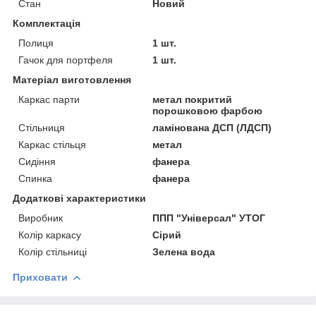
Стан
Новий
Комплектація
Полиця
1 шт.
Гачок для портфеля
1 шт.
Матеріал виготовлення
Каркас парти
метал покритий
порошковою фарбою
Стільниця
ламінована ДСП (ЛДСП)
Каркас стільця
метал
Сидіння
фанера
Спинка
фанера
Додаткові характеристики
Виробник
ППП "Універсал" УТОГ
Колір каркасу
Сірий
Колір стільниці
Зелена вода
Приховати