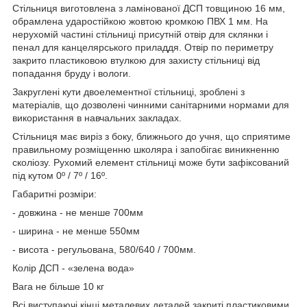
Стільниця виготовлена з ламінованої ДСП товщиною 16 мм,
обрамлена ударостійкою жовтою кромкою ПВХ 1 мм. На
нерухомій частині стільниці присутній отвір для склянки і
пенал для канцелярського приладдя. Отвір по периметру
закрито пластиковою втулкою для захисту стільниці від
попадання бруду і вологи.
Закруглені
кути
двоелементної
стільниці
,
зроблені
з
матеріалів
, що
дозволені
чинними
санітарними
нормами
для
використання
в
навчальних
закладах
.
Стільниця
має
виріз
з боку
,
ближнього
до учня
,
що
сприятиме
правильному розміщенню
школяра
і
запобігає виникненню
сколіозу
.
Рухомий
елемент
стільниці
може
бути
зафіксований
під
кутом
0º
/
7º
/
16º
.
Габаритні розміри:
-
довжина
-
не менше
700мм
-
ширина
-
не менше
550мм
-
висота
-
регульована
,
580/640
/
700мм
.
Колір
ДСП
-
«
зелена
вода
»
Вага
не більше
10
кг
Всі виступаючі кінці металевих деталей закриті пластиковими