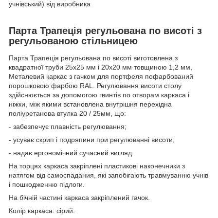
учнівський) від виробника
Парта Трапеція регульована по висоті з
регульованою стільницею
Парта Трапеція регульована по висоті виготовлена з
квадратної труби 25х25 мм і 20х20 мм товщиною 1,2 мм,
Металевий каркас з гачком для портфеля пофарбований
порошковою фарбою
RAL
. Регулювання висоти столу
здійснюється за допомогою гвинтів по отворам каркаса і
ніжки, між якими встановлена
внутрішня перехідна
поліуретанова втулка 20 / 25мм, що:
- забезпечує плавність регулювання;
- усуває скрип і подряпини при регулюванні висоти;
- надає ергономічний сучасний вигляд.
На торцях каркаса закріплені пластикові наконечники з
натягом від самоспадания, які запобігають травмуванню учнів
і пошкодженню підлоги.
На бічній частині каркаса закріплений гачок.
Колір каркаса: сірий.