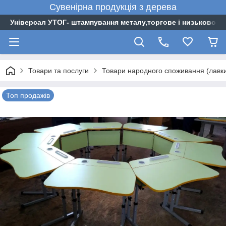
Сувенірна
продукція
з
дерева
Універсал УТОГ- штампування металу,торгове і низьковоль
Товари та послуги
Товари народного споживання (лавки, 
Топ продажів