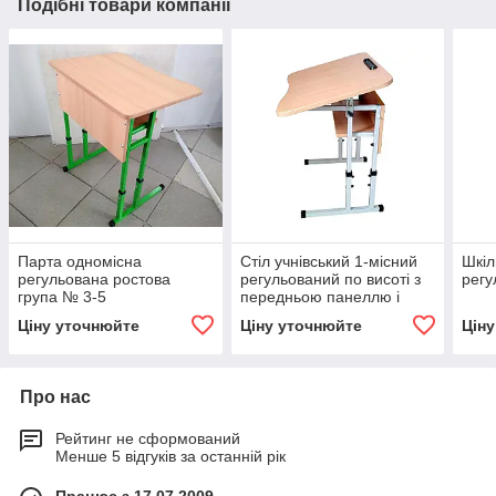
Подібні товари компанії
Парта одномісна
Стіл учнівський 1-місний
Шкіл
регульована ростова
регульований по висоті з
регу
група № 3-5
передньою панеллю і
полицею
Ціну уточнюйте
Ціну уточнюйте
Цін
Про нас
Рейтинг не сформований
Менше 5 відгуків за останній рік