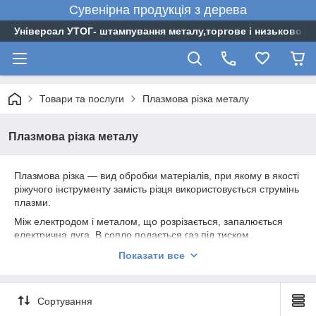
Сувенірна
продукція
з
дерева
Універсал УТОГ- штампування металу,торгове і низьковоль
Товари та послуги
Плазмова різка металу
Плазмова різка металу
Плазмова різка — вид обробки матеріалів, при якому в якості
ріжучого інструменту замість різця використовується струмінь
плазми.
Між електродом і металом, що розрізається, запалюється
електрична дуга. В сопло подається газ під тиском,
перетворюваний електричною дугою в струмінь плазми з
Показати все
температурою до 30000 градусів і швидкістю до 1500 м/с.
Первісне запалювання дуги здійснюється високовольтним
імпульсом або коротким замиканням між форсункою і
Сортування
металом, що розрізається у разі прямої дуги. Форсунки
охолоджуються потоком газу або рідинним охолодженням.