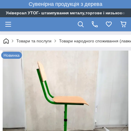
Сувенірна
продукція
з
дерева
Універсал УТОГ- штампування металу,торгове і низьковоль
Товари та послуги
Товари народного споживання (лавки, 
Новинка