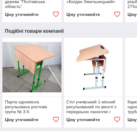
дерева "Полтавська
«Богдан Хмельницький»
різь
область"
275
Ціну уточнюйте
Ціну уточнюйте
Цін
Подібні товари компанії
Парта одномісна
Стіл учнівський 1-місний
Карк
регульована ростова
регульований по висоті з
одно
група № 3-5
передньою панеллю і
труб
полицею
3, 4,
Ціну уточнюйте
Ціну уточнюйте
Цін