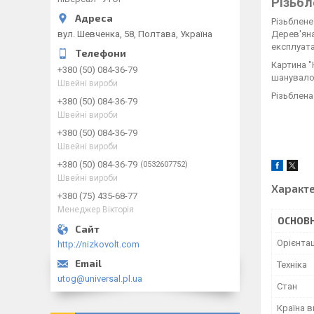
Різьб
Різьблене
вул. Шевченка, 58, Полтава, Україна
Дерев'ян
експлуата
Картина
"
+380 (50) 084-36-79
шанувало
Швейні вироби
Різьблена
+380 (50) 084-36-79
Швейні вироби
+380 (50) 084-36-79
Швейні вироби
+380 (50) 084-36-79
0532607752
Швейні вироби
Характ
+380 (75) 435-68-77
Менеджер Вікторія
ОСНОВН
Орієнтац
http://nizkovolt.com
Техніка
utog@universal.pl.ua
Стан
Країна 