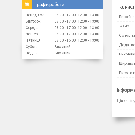
Графік роботи
КОРИСТ
Понеділок
08:00
17:00
12:00
13:00
Виробни
Вівторок
08:00
17:00
12:00
13:00
Жанр
Середа
08:00
17:00
12:00
13:00
Четвер
08:00
17:00
12:00
13:00
Основни
Пʼятниця
08:00
16:00
12:00
13:00
Додатко
Субота
Вихідний
Неділя
Вихідний
Виконан
Ширина 
Висота 
Інформ
Ціна:
Цін