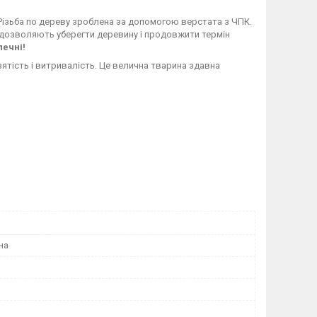
Різьба
по
дереву
зроблена
за допомогою
верстата
з
ЧПК
.
дозволяють
уберегти
деревину
і
продовжити термін
печні
!
зятість
і
витривалість
.
Це
велична тварина
здавна
на