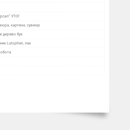
ерсал" УТОГ
вюра, картина, сувенір
е дерево бук
ик Lutophen; лак
робота