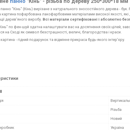
лене
панно
"Кінь" - різьба по дереву 250*300*18 мм
панно
"
Кінь
"
(
Кінь
)
вирізане
з
натурального
зносостійкого
дерева
-
бук
.
а
картина
пофарбована
лакофарбовими
матеріалами
високої якості
,
які
ції
дерев'яного виробу
.
Всі
матеріали
сертифіковані
і
абсолютно
без
Кінь
"
по
фен
-
шуй
здатна
налаштувати
вас
на
досягнення
своїх
цілей
,
зав
ся
на
Сході
як
символ
безстрашності
,
величі
,
благородства
і
краси
.
 картина - гідний подарунок та відмінне прикраса будь-якого інтер'єру.
еристики
І
ія
Вертикаль
Різьба
Новий
виробник
Україна