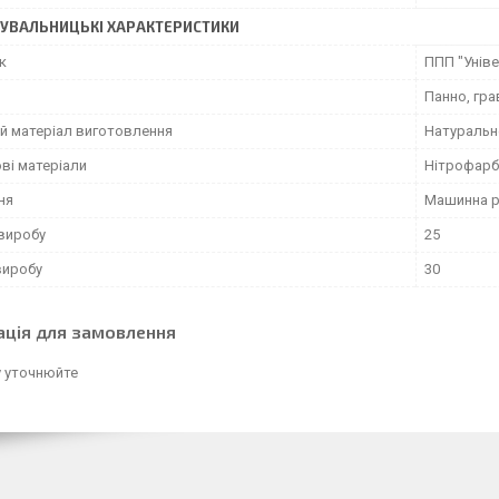
УВАЛЬНИЦЬКІ ХАРАКТЕРИСТИКИ
к
ППП "Унів
Панно, гра
й матеріал виготовлення
Натуральн
ві матеріали
Нітрофарбн
ня
Машинна 
виробу
25
виробу
30
ація для замовлення
у уточнюйте