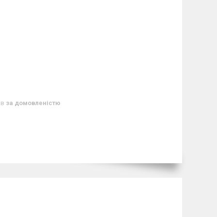
ів
за домовленістю