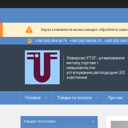
Зараз компанія не може швидко обробляти замовл
+380 (50) 084-36-79
+380 (50) 084-36-79
+380 (50) 084-
Універсал УТОГ- штампування
металу,торгове і
низьковольтне
устаткування,світлодіодне LED
освітлення
Головна
Товари та послуги
Про нас
Товари та послуги