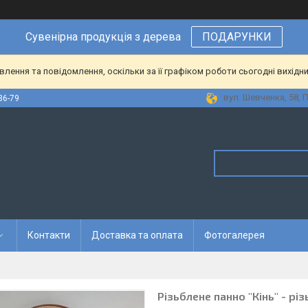
Сувенірна
продукція
з
дерева
ПОДАРУНКИ
ення та повідомлення, оскільки за її графіком роботи сьогодні вихідн
вул. Шевченка, 58, 
36-79
Контакти
Доставка та оплата
Фотогалерея
Різьблене панно "Кінь" - рі