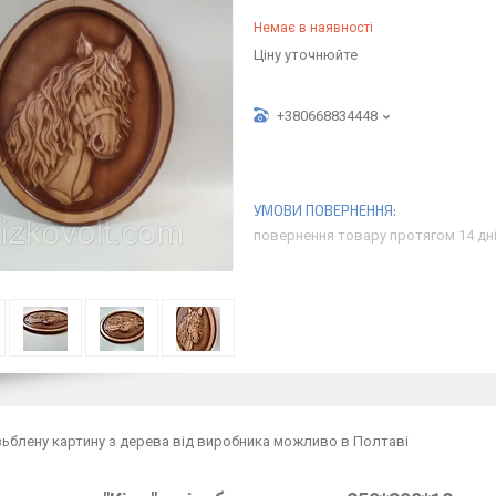
Немає в наявності
Ціну уточнюйте
+380668834448
повернення товару протягом 14 дн
зьблену картину з дерева від виробника можливо в Полтаві