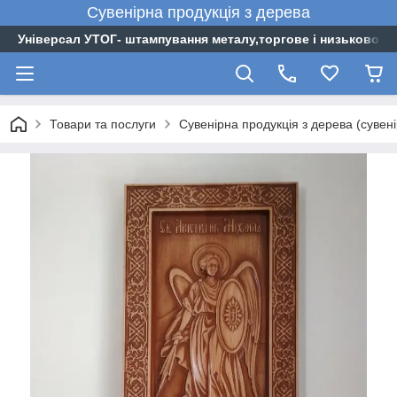
Сувенірна
продукція
з
дерева
Універсал УТОГ- штампування металу,торгове і низьковоль
Товари та послуги
Сувенірна продукція з дерева (сувен