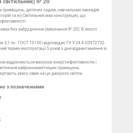
 світильник) IP 20
х приміщень, дитячих садків, навчальних закладів
аторій та ін) Світильник має конструкцію, що
ефективності.
мовах без забруднення (виконання
IP
-20). В якості
я 3,1 по ГОСТ 15150 і відповідає ТУ У 24.4-03972732-
ний термін експлуатації 5 років з дня відвантаження зі
они
відрізняються
високою енергоефективністю
і
вітлення
найрізноманітніших
приміщень
.
вертають
увагу
саме
на
це джерело
світла
.
дно з позначеннями
у
С