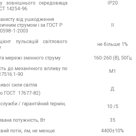
у зовнішнього середовища
ІР20
СТ 14254-96
захисту від ушкодження
ричним струмом і за ГОСТ Р
II
0598-1-2003
цієнт пульсацій світлового
не більше 1%
у
га мережі змінного струму
160-260 (В), 50Гц
ість до механічного впливу по
М1
17516.1-90
ивої сили світла
Д
но ГОСТ
17677-82)
служби / гарантійний термін,
10 /5
вана потужність, Вт
35
овий потік, лм, не менше
4400±10%