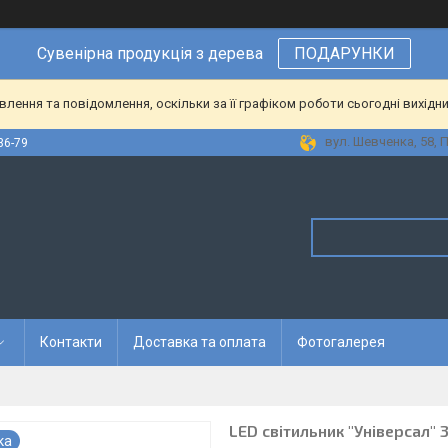
Сувенірна
продукція
з
дерева
ПОДАРУНКИ
ення та повідомлення, оскільки за її графіком роботи сьогодні вихідн
вул. Шевченка, 58, 
36-79
Контакти
Доставка та оплата
Фотогалерея
LED світильник "Універсал" 
ка