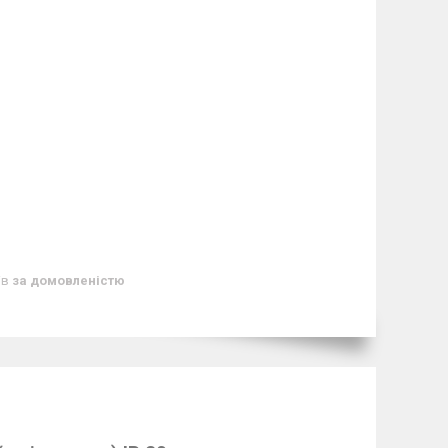
ів
за домовленістю