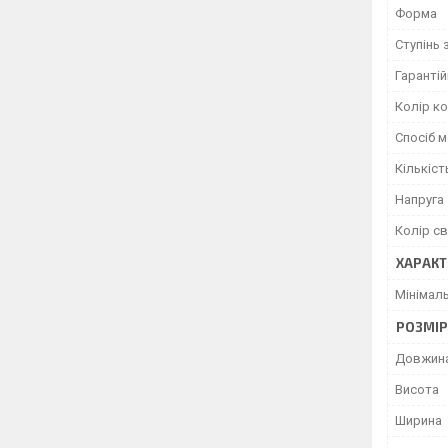
Форма
Ступінь 
Гарантій
Колір к
Спосіб 
Кількіст
Напруга
Колір св
ХАРАКТ
Мінімал
РОЗМІ
Довжин
Висота
Ширина