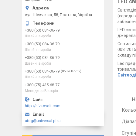
LED св
Світлоді
вул. Шевченка, 58, Полтава, Україна
(середніх
забезпеч
LED
світи
+380 (50) 084-36-79
джерела 
Швейні вироби
Світильн
+380 (50) 084-36-79
008: 2015
Швейні вироби
складу п
+380 (50) 084-36-79
Led
пред
Швейні вироби
тривали
+380 (50) 084-36-79
0532607752
Світлоді
Швейні вироби
+380 (75) 435-68-77
Менеджер Вікторія
Н
http://nizkovolt.com
Кольо
utog@universal.pl.ua
Діапа
Ступі