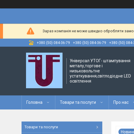
Зараз компанія не може швидко обробляти замовл
+380 (50) 084-36-79
+380 (50) 084-36-79
+380 (50) 084-
Універсал УТОГ- штампування
металу,торгове і
низьковольтне
устаткування,світлодіодне LED
освітлення
Головна
Товари та послуги
Про нас
Товари та послуги
Новин