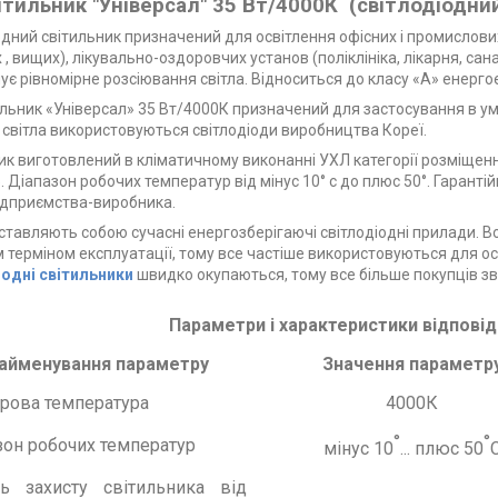
ітильник "Універсал" 35 Вт/4000К
(світлодіодний
одний світильник призначений для освітлення офісних і промислови
 , вищих), лікувально-оздоровчих установ (поліклініка, лікарня, сан
ує рівномірне розсіювання світла. Відноситься до класу «А» енерго
льник «Універсал» 35 Вт/4000К призначений для застосування в у
світла використовуються світлодіоди виробництва Кореї.
ик виготовлений в кліматичному виконанні УХЛ категорії розміщенн
. Діапазон робочих температур від мінус 10° с до плюс 50°. Гарантій
ідприємства-виробника.
ставляють
собою
сучасні
енергозберігаючі
світлодіодні
прилади.
В
м
терміном
експлуатації
,
тому
все
частіше
використовуються
для
ос
одні світильники
швидко
окупаються
,
тому
все
більше
покупців
з
Параметри і характеристики відпові
айменування параметру
Значення параметр
рова температура
4000К
°
°
зон робочих температур
мінус 10
... плюс 50
нь захисту світильника від