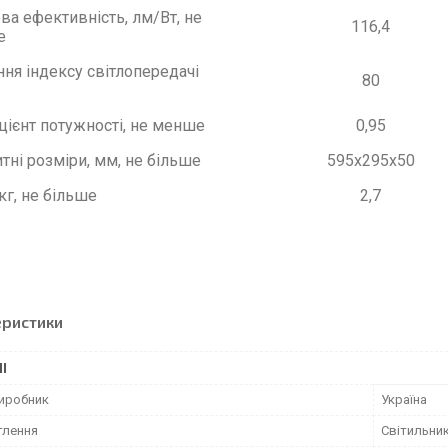
ова ефективність, лм/Вт, не
116,4
е
ння індексу світлопередачі
80
цієнт потужності, не менше
0,95
тні розміри, мм, не більше
595х295х50
кг, не більше
2,7
еристики
І
виробник
Україна
тлення
Світильни