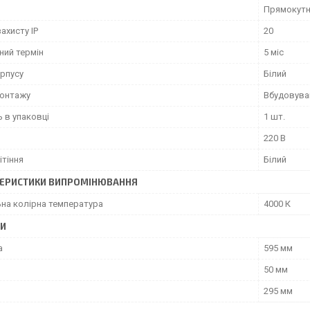
Прямокут
захисту IP
20
ний термін
5 міс
орпусу
Білий
монтажу
Вбудовува
ь в упаковці
1 шт.
220 В
ітіння
Білий
ЕРИСТИКИ ВИПРОМІНЮВАННЯ
ьна колірна температура
4000 К
РИ
а
595 мм
50 мм
295 мм