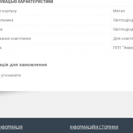
УВАЦЬКІ ХАРАКТЕРИСТИКИ
л корпусу
Метал
ильника
Світлодіо
пи
Світлодіо
вання освітлення
Для освіт
к
ППП "Унів
ація для замовлення
у уточнюйте
ІНФОРМАЦІЯ
ІНФОРМАЦІЙНІ СТОРІНКИ