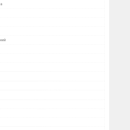
на
ний