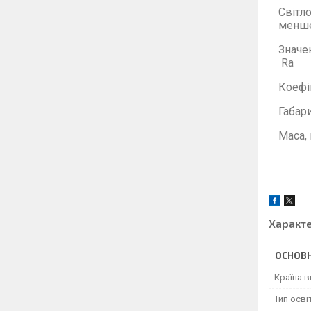
Світл
менш
Значе
Ra
Коефі
Габари
Маса, 
Характ
ОСНОВН
Країна 
Тип осві