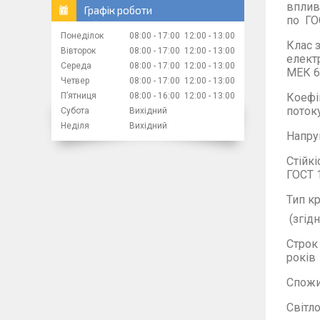
вплив
Графік роботи
по
ГО
Понеділок
08:00
17:00
12:00
13:00
Клас 
Вівторок
08:00
17:00
12:00
13:00
елект
Середа
08:00
17:00
12:00
13:00
МЕК 6
Четвер
08:00
17:00
12:00
13:00
Пʼятниця
08:00
16:00
12:00
13:00
Коефі
поток
Субота
Вихідний
Неділя
Вихідний
Напру
Стійк
ГОСТ 
Тип
кр
(згід
Строк 
років
Спожи
Світл