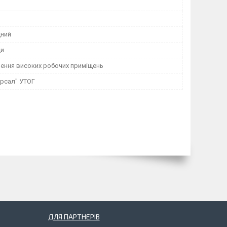
дний
ди
лення високих робочих приміщень
ерсал" УТОГ
ДЛЯ ПАРТНЕРІВ