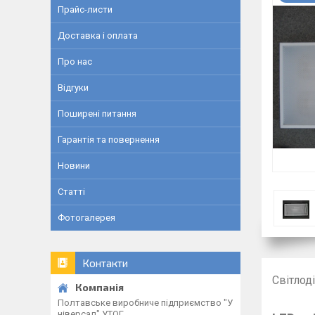
Прайс-листи
Доставка і оплата
Про нас
Відгуки
Поширені питання
Гарантія та повернення
Новини
Статті
Фотогалерея
Контакти
Світлод
Полтавське виробниче підприємство "У
ніверсал" УТОГ