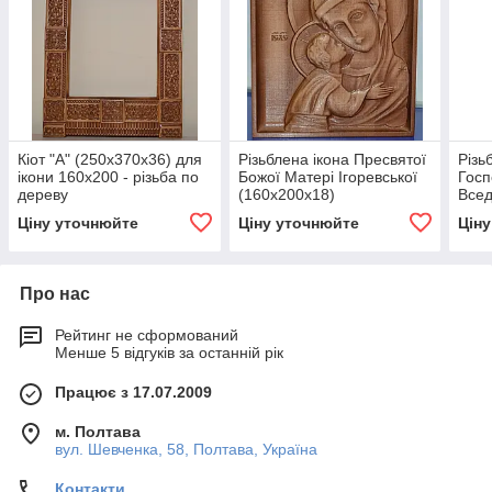
Кіот "А" (250х370х36) для
Різьблена ікона Пресвятої
Різь
ікони 160х200 - різьба по
Божої Матері Ігоревської
Госп
дереву
(160х200х18)
Всед
Пант
Ціну уточнюйте
Ціну уточнюйте
Цін
Про нас
Рейтинг не сформований
Менше 5 відгуків за останній рік
Працює з 17.07.2009
м. Полтава
вул. Шевченка, 58, Полтава, Україна
Контакти