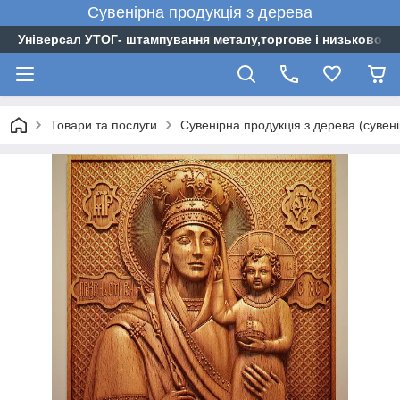
Сувенірна
продукція
з
дерева
Універсал УТОГ- штампування металу,торгове і низьковоль
Товари та послуги
Сувенірна продукція з дерева (сувен