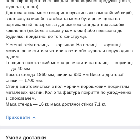
нерозбірна дротова стінка для поліграфічної продукції (газет,
журналів, тощо).
Дротова стінка може використовуватись як самостійний виріб,
застосовуватися без стойки та може бути розміщена на
вертикальній поверхні за допомогою стандартних засобів
кріплення (дюбель з гаком у комплекті) або підвішена до
будь-якої придатної до того конструкції.
У стенді вісім полиць — корзинок. На полиці — корзинці
можуть розміститися чотири газети або журнали поруч один з
одним.
Товщина пакета який можна розмістити на полиці — корзинці
— до 40 мм.
Висота стенда 1960 мм, ширина 930 мм Висота дротової
стінки — 1700 мм.
Стенд виготовляється з полімерним порошковим покриттям
металевих частин. Колір та фактура покриття по узгодженню
зі споживачем.
Маса стенда — 16 кг, маса дротяної стінки 7.1 кг.
Приховати
Умови доставки