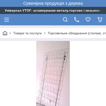
Сувенірна
продукція
з
дерева
Універсал УТОГ- штампування металу,торгове і низьковоль
Товари та послуги
Торговельне обладнання (стелажі, стій