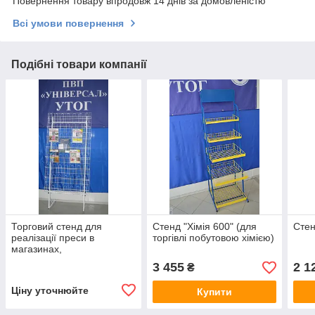
Повернення товару впродовж 14 днів за домовленістю
Всі умови повернення
Подібні товари компанії
Торговий стенд для
Стенд "Хімія 600" (для
Стен
реалізації преси в
торгівлі побутовою хімією)
магазинах,
супермаркетах, на ринках
3 455
2 1
₴
Ціну уточнюйте
Купити