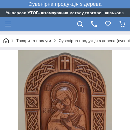
Сувенірна
продукція
з
дерева
Універсал УТОГ- штампування металу,торгове і низьковоль
Товари та послуги
Сувенірна продукція з дерева (сувен