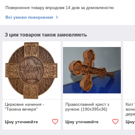
Повернення товару впродовж 14 днів за домовленістю
Всі умови повернення
З цим товаром також замовляють
Церковне начиння -
Православний хрест з
Кіот
"Таємна вечеря"
ручкою (190х395х36)
ікон
дере
Ціну уточнюйте
Ціну уточнюйте
Цін