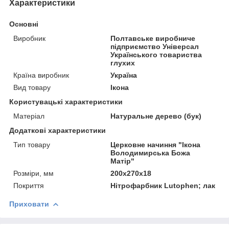
Характеристики
Основні
Виробник
Полтавське виробниче
підприємство Універсал
Українського товариства
глухих
Країна виробник
Україна
Вид товару
Ікона
Користувацькі характеристики
Матеріал
Натуральне дерево (бук)
Додаткові характеристики
Тип товару
Церковне начиння "Ікона
Володимирська Божа
Матір"
Розміри, мм
200х270х18
Покриття
Нітрофарбник Lutophen; лак
Приховати