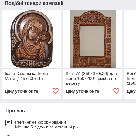
Подібні товари компанії
Ікона Казанська Божа
Кіот "А" (250х370х36) для
Різь
Мати (145х200х18)
ікони 160х200 - різьба по
Божо
дереву
(160
Ціну уточнюйте
Ціну уточнюйте
Цін
Про нас
Рейтинг не сформований
Менше 5 відгуків за останній рік