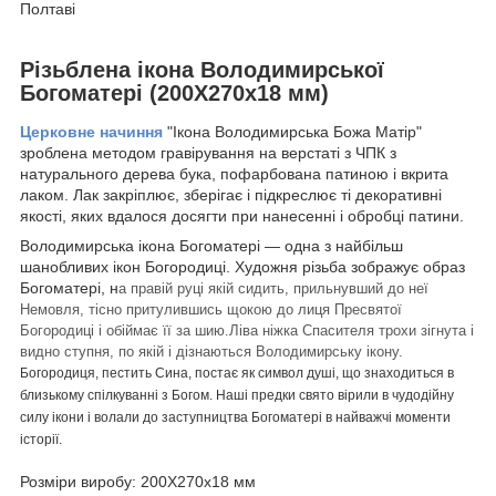
Полтаві
Різьблена ікона Володимирської
Богоматері (200Х270х18 мм)
Церковне начиння
"Ікона Володимирська Божа Матір"
зроблена методом гравірування на верстаті з ЧПК з
натурального дерева бука, пофарбована патиною і вкрита
лаком. Лак закріплює, зберігає і підкреслює ті декоративні
якості, яких вдалося досягти при нанесенні і обробці патини.
Володимирська ікона Богоматері ― одна з найбільш
шанобливих ікон Богородиці. Художня різьба зображує образ
Богоматері, н
а правій руці якій сидить, прильнувший до неї
Немовля, тісно притулившись щокою до лиця Пресвятої
Богородиці і обіймає її за шию.Ліва ніжка Спасителя трохи зігнута і
видно ступня, по якій і дізнаються Володимирську ікону.
Богородиця, пестить Сина, постає як символ душі, що знаходиться в
близькому спілкуванні з Богом. Наші предки свято вірили в чудодійну
силу ікони і волали до заступництва Богоматері в найважчі моменти
історії.
Розміри виробу: 200Х270х18 мм