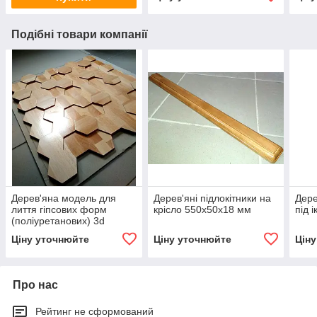
Подібні товари компанії
Дерев'яна модель для
Дерев'яні підлокітники на
Дере
лиття гіпсових форм
крісло 550х50х18 мм
під 
(поліуретанових) 3d
панелей "Бджолині соти"
Ціну уточнюйте
Ціну уточнюйте
Цін
600х625х36 мм
Про нас
Рейтинг не сформований