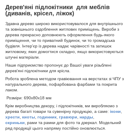
Дерев'яні підлокітники для меблів
(диванів, крісел, ліжок)
Здавна дерево широко використовувалося для внутрішнього
та зовнішнього оздоблення житлових приміщень. Вироби з
дерева прекрасно доповнюють оформлення будь-якого
приміщення, чи то приватний будинок, чи то громадська
будівля. Інтер'єр із дерева надає чарівності та затишок
житловому, яких домогтися складно, якщо використовуються
штучні матеріали.
Наше підприємство пропонує до Вашої уваги різьблені
дерев'яні підлокітники для крісла.
Робота зроблена методом гравіювання на верстатах зі ЧПУ з
натурального дерева, пофарбована фарбами та покрита
лаком.
Розміри: 690х80х18 мм
Крім виробництва декору, і підлокітників, ми виробляємо з
дерева багаті товари та сувенірну продукцію, а саме:
ікони
,
хрести
,
киоты
,
годинник
,
гравюри
,
нарды
,
скриньки
, рами та рамки для фото та дзеркал. Модельний
ряд продукції цього напряму постійно оновлюється.