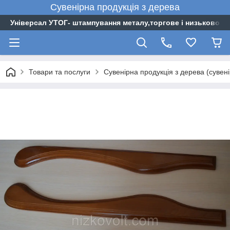
Сувенірна
продукція
з
дерева
Універсал УТОГ- штампування металу,торгове і низьковоль
Товари та послуги
Сувенірна продукція з дерева (сувен