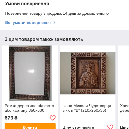
Умови повернення
Повернення товару впродовж 14 днів за домовленістю
Всі умови повернення
З цим товаром також замовляють
Рамка дерев'яна під фото
Ікона Миколи Чудотворця
Хрес
або картину 350х500
в кіоті "В" (210х250х36)
дере
673
₴
Ціну уточнюйте
Цін
Купити