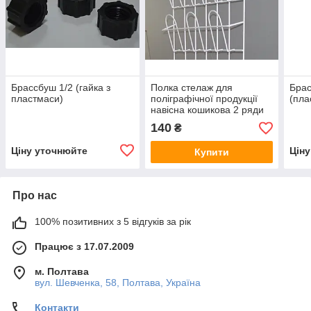
Брассбуш 1/2 (гайка з
Полка стелаж для
Брас
пластмаси)
поліграфічної продукції
(пла
навісна кошикова 2 ряди
по 3 комірки
140
₴
Ціну уточнюйте
Цін
Купити
Про нас
100% позитивних з 5 відгуків за рік
Працює з 17.07.2009
м. Полтава
вул. Шевченка, 58, Полтава, Україна
Контакти