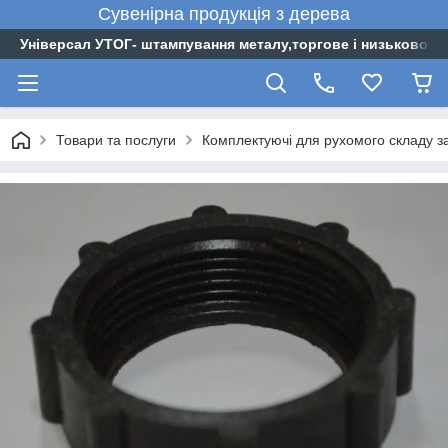
Сувенірна
продукція
з
дерева
Універсал УТОГ- штампування металу,торгове і низьковоль
Товари та послуги
Комплектуючі для рухомого складу з