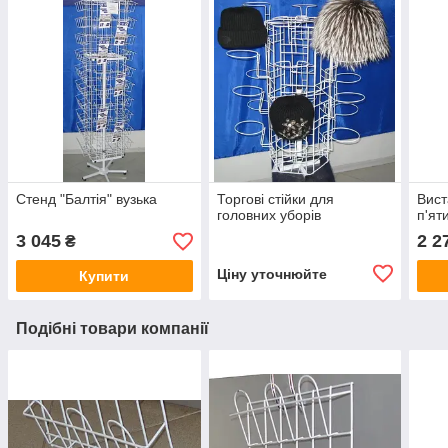
Стенд "Балтія" вузька
Торгові стійки для
Вист
головних уборів
п'ят
3 045
2 2
₴
Ціну уточнюйте
Купити
Подібні товари компанії