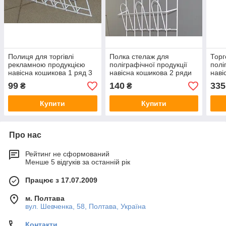
Полиця для торгівлі
Полка стелаж для
Торг
рекламною продукцією
поліграфічної продукції
полі
навісна кошикова 1 ряд 3
навісна кошикова 2 ряди
наві
комірки
по 3 комірки
ряди
99
140
335
₴
₴
Купити
Купити
Про нас
Рейтинг не сформований
Менше 5 відгуків за останній рік
Працює з 17.07.2009
м. Полтава
вул. Шевченка, 58, Полтава, Україна
Контакти