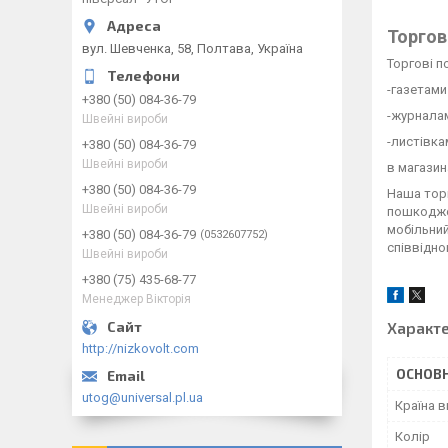
Торго
вул. Шевченка, 58, Полтава, Україна
Торгові по
-газетами
+380 (50) 084-36-79
-журнала
Швейні вироби
-листівка
+380 (50) 084-36-79
Швейні вироби
в магазин
+380 (50) 084-36-79
Наша торг
Швейні вироби
пошкоджен
мобільний
+380 (50) 084-36-79
0532607752
співвіднош
Швейні вироби
+380 (75) 435-68-77
Менеджер Вікторія
Характ
http://nizkovolt.com
ОСНОВН
utog@universal.pl.ua
Країна 
Колір