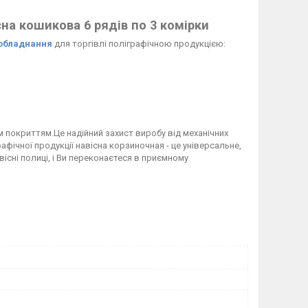
на кошикова 6 рядів по 3 комірки
 обладнання
для торгівлі поліграфічною продукцією:
 покриттям.Це надійний захист виробу від механічних
афічної продукції навісна корзиночная - це універсальне,
існі полиці, і Ви переконаєтеся в приємному