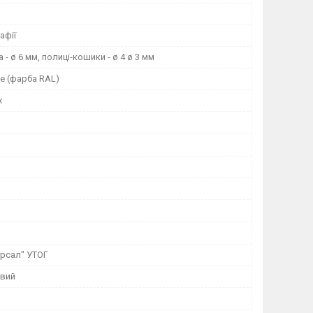
афії
 - ø 6 мм, полиці-кошики - ø 4 ø 3 мм
 (фарба RAL)
х
ерсал" УТОГ
евий