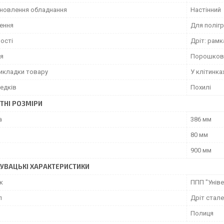
ановлення обладнання
Настінний
ення
Для полігр
ості
Дріт: рамка
я
Порошкове
викладки товару
У клітинка
едків
Похилі
ТНІ РОЗМІРИ
а
386 мм
80 мм
900 мм
УВАЦЬКІ ХАРАКТЕРИСТИКИ
к
ППП "Унів
л
Дріт стал
Полиця