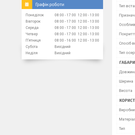
Графік роботи
Тип вст
Понеділок
08:00
17:00
12:00
13:00
Признач
Вівторок
08:00
17:00
12:00
13:00
Особлив
Середа
08:00
17:00
12:00
13:00
Покритт
Четвер
08:00
17:00
12:00
13:00
Пʼятниця
08:00
16:00
12:00
13:00
Спосіб 
Субота
Вихідний
Тип осер
Неділя
Вихідний
ГАБАРИ
Довжин
Ширина
Висота
КОРИСТ
Виробни
Матеріа
Тип