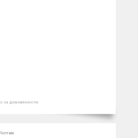
ів
за домовленістю
Полтаві