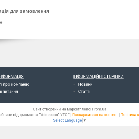
ація для замовлення
 ₴
ІНФОРМАЦІЯ
ІНФОРМАЦІЙНІ СТОРІНКИ
ті про компанію
Новини
і питання
Статті
Сайт створений на маркетплейсі
Prom.ua
Полтавське виробниче підприємство "Універсал" УТОГ |
Поскаржитися на контент
|
Політика 
Select Language
▼