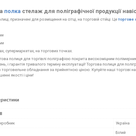
ва
полка
стелаж для поліграфічної продукції навіс
лиці, призначені для розміщення на сітці, на торговій стійці. Це
торгове
ми
ми
ах, супермаркетах, на торгових точках.
ова полиця для торгівлі поліграфією покрита високоміцним полімерним
ь, і гарантія тривалого терміну експлуатації! Торгова полиця для полігр
 торговельне обладнання за прийнятною ціною. Купуйте наші торгові нав
енні якості і ціни!
еристики
І
виробник
Україна
Білий