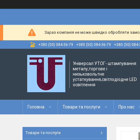
Зараз компанія не може швидко обробляти замовл
+380 (50) 084-36-79
+380 (50) 084-36-79
+380 (50) 084-
Універсал УТОГ- штампування
металу,торгове і
низьковольтне
устаткування,світлодіодне LED
освітлення
Головна
Товари та послуги
Про нас
Товари та послуги