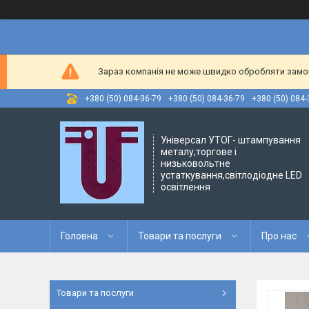
Зараз компанія не може швидко обробляти замовл
+380 (50) 084-36-79
+380 (50) 084-36-79
+380 (50) 084-
Універсал УТОГ- штампування
металу,торгове і
низьковольтне
устаткування,світлодіодне LED
освітлення
Головна
Товари та послуги
Про нас
Товари та послуги