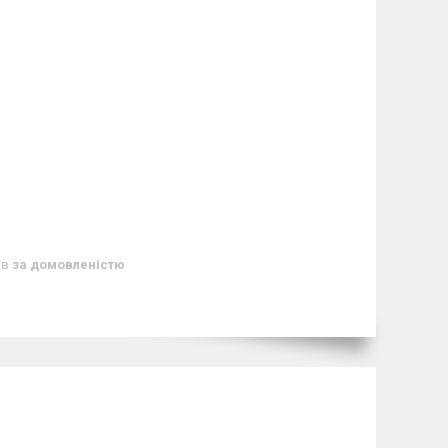
ів
за домовленістю