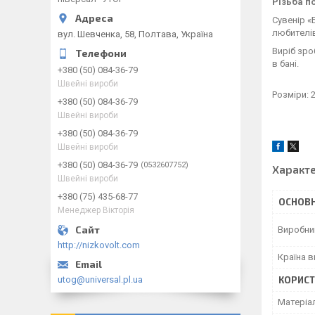
Різьба п
Сувенір «
любителів
вул. Шевченка, 58, Полтава, Україна
Виріб зр
в бані.
+380 (50) 084-36-79
Швейні вироби
Розміри: 
+380 (50) 084-36-79
Швейні вироби
+380 (50) 084-36-79
Швейні вироби
+380 (50) 084-36-79
0532607752
Характ
Швейні вироби
+380 (75) 435-68-77
ОСНОВН
Менеджер Вікторія
Виробни
http://nizkovolt.com
Країна 
utog@universal.pl.ua
КОРИСТ
Матеріа