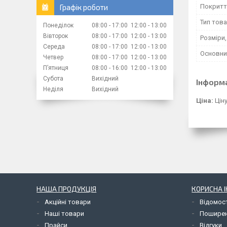
Графік роботи
Покритт
Тип тов
Понеділок
08:00
17:00
12:00
13:00
Вівторок
08:00
17:00
12:00
13:00
Розміри
Середа
08:00
17:00
12:00
13:00
Основни
Четвер
08:00
17:00
12:00
13:00
Пʼятниця
08:00
16:00
12:00
13:00
Субота
Вихідний
Інформ
Неділя
Вихідний
Ціна:
Цін
НАША ПРОДУКЦІЯ
КОРИСНА 
Акційні товари
Відомос
Наші товари
Поширен
Прайси
Відгуки