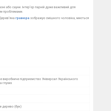
азні або сауни. Інтер'єр парній дуже важливий для
ими проблемами.
 Дерев'яна
гравюра
зображує смішного чоловіка, миється
е виробниче підприємство Універсал Українського
а глухих
 дерево (бук)