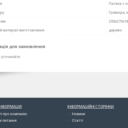
я
Патина + л
ару
Гравюра, к
, мм
200х270х1
й матеріал виготовлення
дерево
ація для замовлення
у уточнюйте
ІНФОРМАЦІЯ
ІНФОРМАЦІЙНІ СТОРІНКИ
ті про компанію
Новини
і питання
Статті