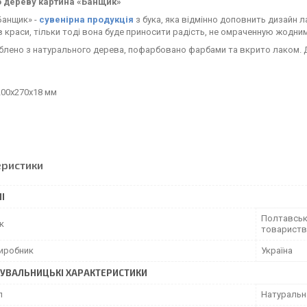
о дереву картина «Банщик»
Банщик» -
сувенірна продукція
з бука, яка відмінно доповнить дизайн л
 краси, тільки тоді вона буде приносити радість, не омраченную жодн
облено з натурального дерева, пофарбовано фарбами та вкрито лаком.
200х270х18 мм
еристики
І
Полтавськ
к
товариств
виробник
Україна
УВАЛЬНИЦЬКІ ХАРАКТЕРИСТИКИ
л
Натуральне