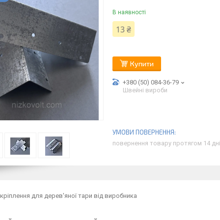
В наявності
13 ₴
Купити
+380 (50) 084-36-79
Швейні вироби
повернення товару протягом 14 дн
кріплення
для
дерев'яної
тари
від
виробника