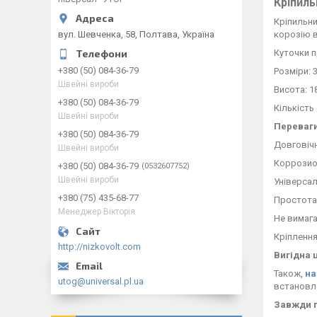
Кріпиль
Кріпильн
вул. Шевченка, 58, Полтава, Україна
корозію
Куточки
п
+380 (50) 084-36-79
Розміри
:
Швейні вироби
Висота: 1
+380 (50) 084-36-79
Кількість
Швейні вироби
Переваги
+380 (50) 084-36-79
Довговічн
Швейні вироби
Коррозио
+380 (50) 084-36-79
0532607752
Швейні вироби
Універсал
+380 (75) 435-68-77
Простота 
Менеджер Вікторія
Не вимага
Кріпленн
http://nizkovolt.com
Вигідна ц
Також,
на
utog@universal.pl.ua
встановле
Завжди г