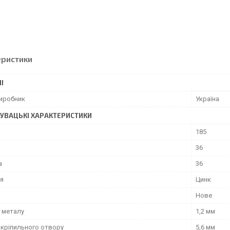
еристики
І
виробник
Україна
УВАЦЬКІ ХАРАКТЕРИСТИКИ
185
36
а
36
я
Цинк
Нове
 металу
1,2 мм
 кріпильного отвору
5,6 мм