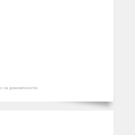
ів
за домовленістю