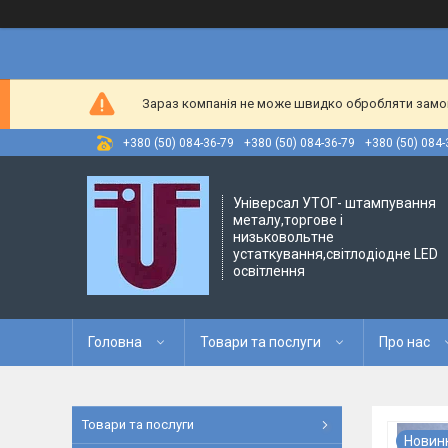
Зараз компанія не може швидко обробляти замовл
+380 (50) 084-36-79
+380 (50) 084-36-79
+380 (50) 084-
Універсал УТОГ- штампування
металу,торгове і
низьковольтне
устаткування,світлодіодне LED
освітлення
Головна
Товари та послуги
Про нас
Товари та послуги
Новин