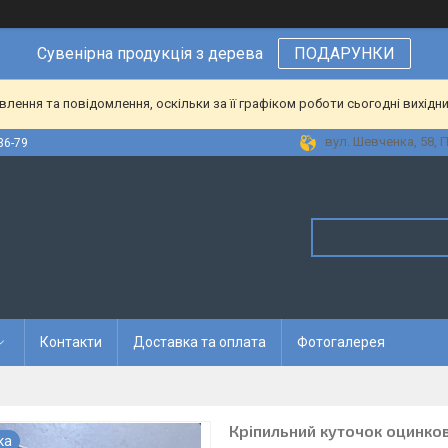
Сувенірна
продукція
з
дерева
ПОДАРУНКИ
ення та повідомлення, оскільки за її графіком роботи сьогодні вихідн
вул. Шевченка, 58, 
36-79
Контакти
Доставка та оплата
Фотогалерея
Кріпильний куточок оцинко
ка