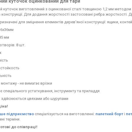
ний
куточок
оцинкований
для
тари
ий
куточок
виготовлений
з
оцинкованої сталі
товщиною
1,2
мм
методом
в
конструкції
.
Для
додання
жорсткості
застосовані
ребра
жорсткості
.
Д
ризначені
для
зміцнення
елементів
дерев'яної
конструкції
:
ящики
,
конте
36х36мм
85 мм
 отворів: 8 шт.
:
ість
стойкость
ьність
монтажу - не вимагає врізки
є спеціального устаткування, інструменту та приладдя
я здійснюється цвяхами або шурупами
іна!
ше підприємство
спеціалізується на виготовленні:
палетний борт
і
пе
ні терміни.
отові до співпраці!