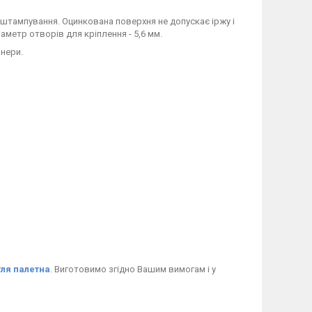
штампування
.
Оцинкована
поверхня не
допускає
іржу
і
іаметр
отворів для кріплення
-
5,6
мм
.
йнери
.
тля палетна
. Виготовимо згідно Вашим вимогам і у