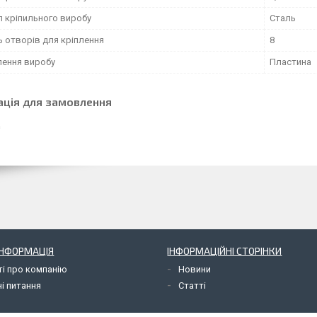
л кріпильного виробу
Сталь
ь отворів для кріплення
8
лення виробу
Пластина
ація для замовлення
ІНФОРМАЦІЯ
ІНФОРМАЦІЙНІ СТОРІНКИ
ті про компанію
Новини
і питання
Статті