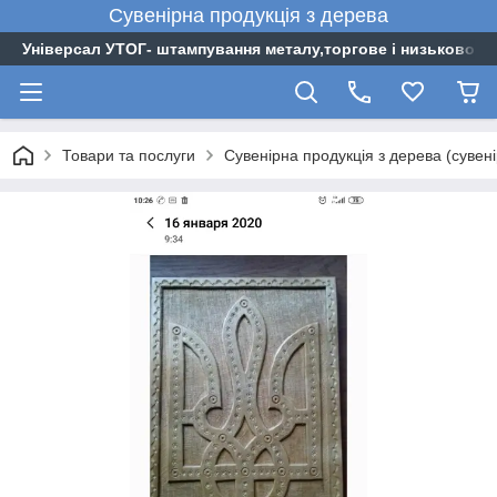
Сувенірна
продукція
з
дерева
Універсал УТОГ- штампування металу,торгове і низьковоль
Товари та послуги
Сувенірна продукція з дерева (сувен