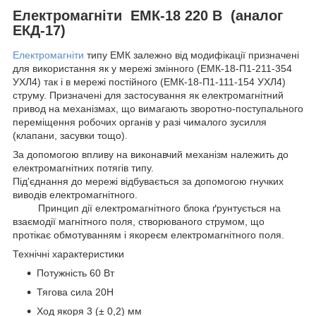
Електромагніти ЕМК-18 220 В (аналог
ЕКД-17)
Електромагніти
типу ЕМК залежно від модифікації призначені
для використання як у мережі змінного (ЕМК-18-П1-211-354
УХЛ4) так і в мережі постійного (ЕМК-18-П1-111-154 УХЛ4)
струму. Призначені для застосування як електромагнітний
привод на механізмах, що вимагають зворотно-поступального
переміщення робочих органів у разі чималого зусилля
(клапани, засувки тощо).
За допомогою впливу на виконавчий механізм належить до
електромагнітних потягів типу.
Під'єднання до мережі відбувається за допомогою гнучких
виводів електромагнітного.
Принцип дії електромагнітного блока ґрунтується на
взаємодії магнітного поля, створюваного струмом, що
протікає обмотуванням і якореєм електромагнітного поля.
Технічні характеристики
Потужність 60 Вт
Тягова сила 20Н
Ход якоря 3 (± 0,2) мм