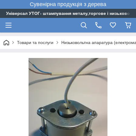
Сувенірна
продукція
з
дерева
Універсал УТОГ- штампування металу,торгове і низьковоль
Товари та послуги
Низьковольтна апаратура (електромаг