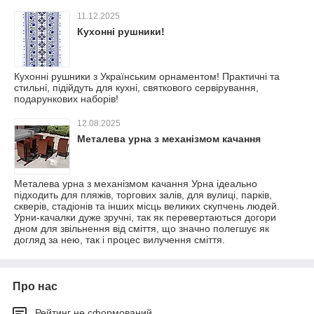
11.12.2025
Кухонні рушники!
Кухонні рушники з Українським орнаментом! Практичні та
стильні, підійдуть для кухні, святкового сервірування,
подарункових наборів!
12.08.2025
Металева урна з механізмом качання
Металева урна з механізмом качання Урна ідеально
підходить для пляжів, торгових залів, для вулиці, парків,
скверів, стадіонів та інших місць великих скупчень людей.
Урни-качалки дуже зручні, так як перевертаються догори
дном для звільнення від сміття, що значно полегшує як
догляд за нею, так і процес вилучення сміття.
Про нас
Рейтинг не сформований